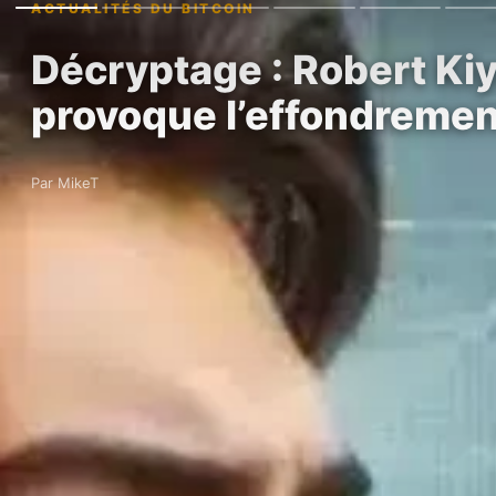
ACTUALITÉS DU BITCOIN
Décryptage : Robert Kiy
provoque l’effondreme
Par MikeT