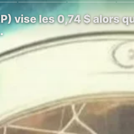
) vise les 0,74 $ alors q
…