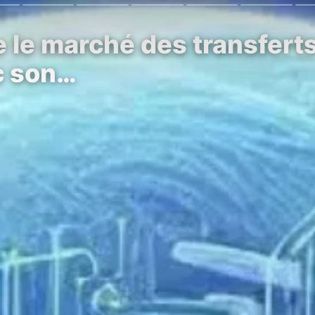
e le marché des transfert
ec son…