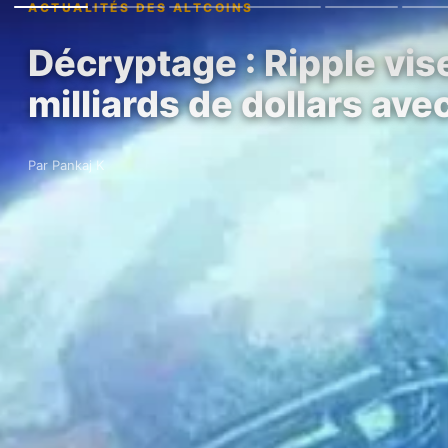
ACTUALITÉS DES ALTCOINS
Décryptage : Ripple vis
milliards de dollars av
Par Pankaj K