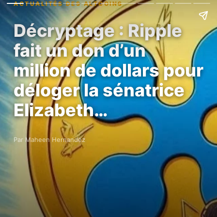
ACTUALITÉS DES ALTCOINS
Décryptage : Ripple
fait un don d’un
million de dollars pour
déloger la sénatrice
Elizabeth…
Par Maheen Hernandez