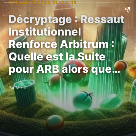
ACTUALITÉS DES ALTCOINS
Décryptage : Ressaut
Institutionnel
Renforce Arbitrum :
Quelle est la Suite
pour ARB alors que…
Par MikeT