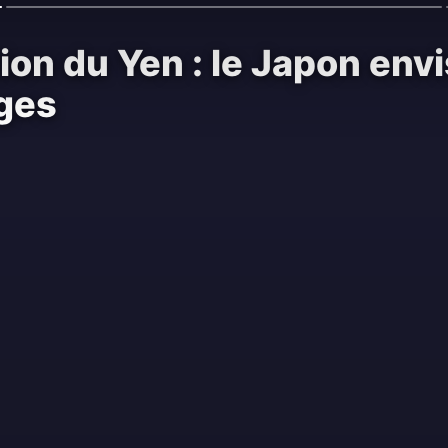
on du Yen : le Japon env
ges