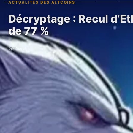
ACTUALITÉS DES ALTCOINS
Décryptage : Recul d’Et
de 77 %
Par Pankaj K