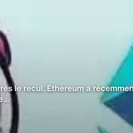
rès le recul. Ethereum a récemment
de…