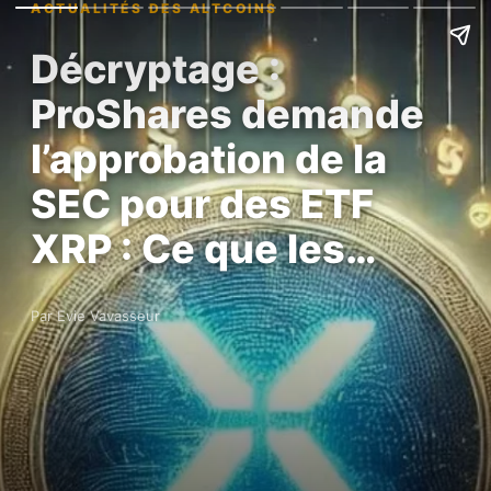
ACTUALITÉS DES ALTCOINS
Décryptage :
ProShares demande
l’approbation de la
SEC pour des ETF
XRP : Ce que les…
Par Evie Vavasseur