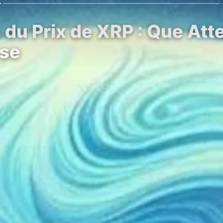
 du Prix de XRP : Que Att
sse