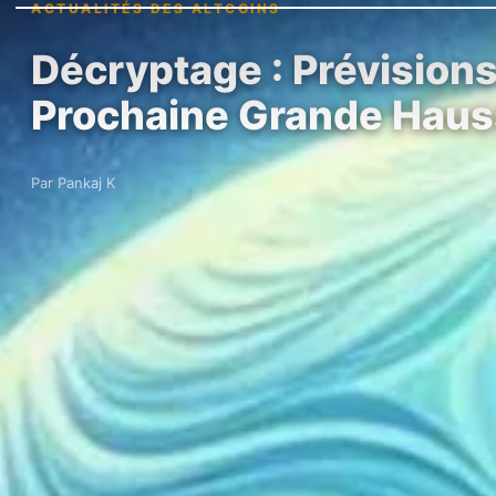
ACTUALITÉS DES ALTCOINS
Décryptage : Prévisions
Prochaine Grande Hau
Par Pankaj K