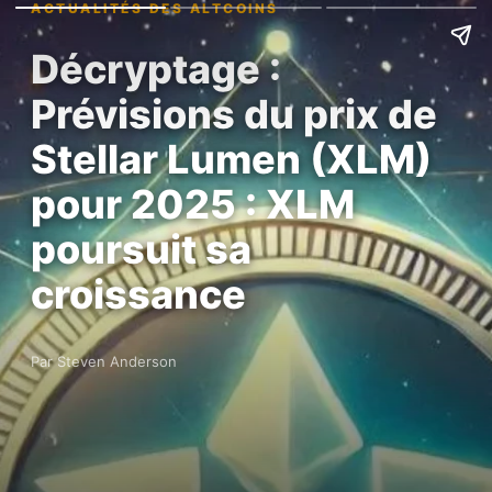
ACTUALITÉS DES ALTCOINS
Décryptage :
Prévisions du prix de
Stellar Lumen (XLM)
pour 2025 : XLM
poursuit sa
croissance
Par Steven Anderson