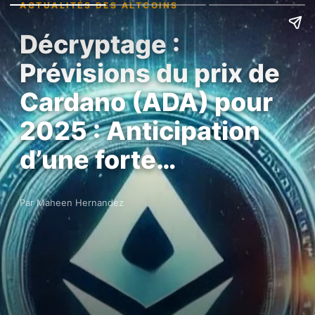
ACTUALITÉS DES ALTCOINS
Décryptage :
Prévisions du prix de
Cardano (ADA) pour
2025 : Anticipation
d’une forte…
Par Maheen Hernandez