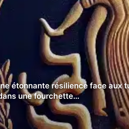
une étonnante résilience face aux
 dans une fourchette…