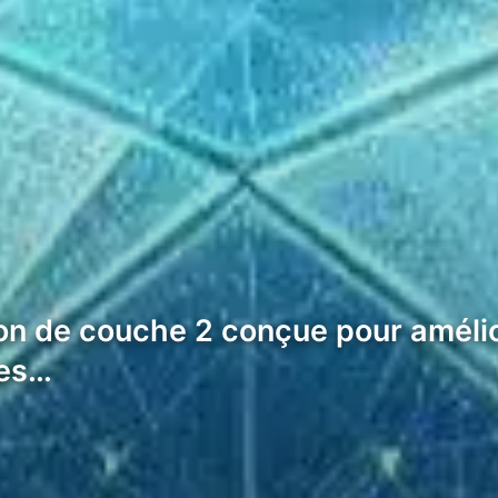
on de couche 2 conçue pour amélior
des…