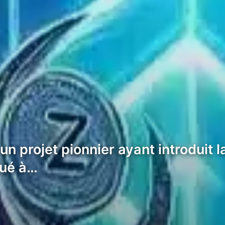
un projet pionnier ayant introduit
lué à…