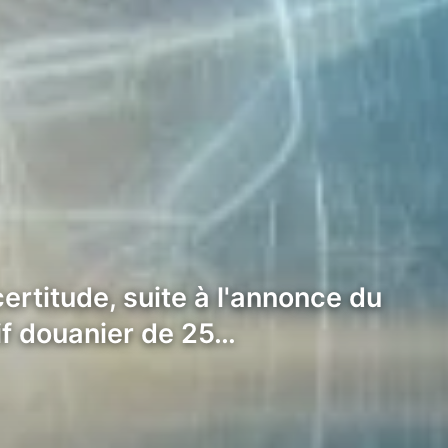
rtitude, suite à l'annonce du
if douanier de 25…