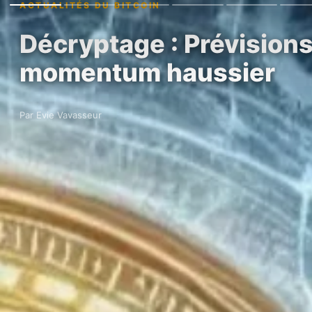
ACTUALITÉS DU BITCOIN
Décryptage : Prévisions
momentum haussier
Par Evie Vavasseur