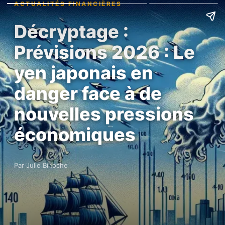
ACTUALITÉS FINANCIÈRES
Décryptage :
Prévisions 2026 : Le
yen japonais en
danger face à de
nouvelles pressions
économiques
Par Julie Binoche