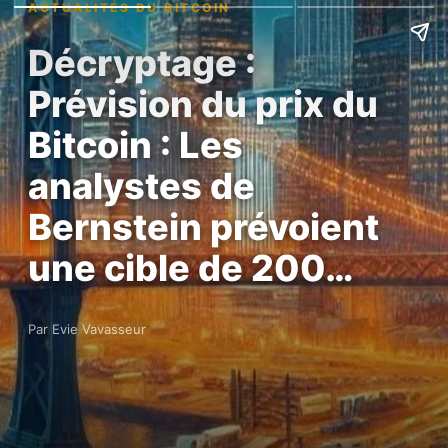
ACTUALITÉS DU BITCOIN
Décryptage :
Prévision du prix du
Bitcoin : Les
analystes de
Bernstein prévoient
une cible de 200…
Par Evie Vavasseur