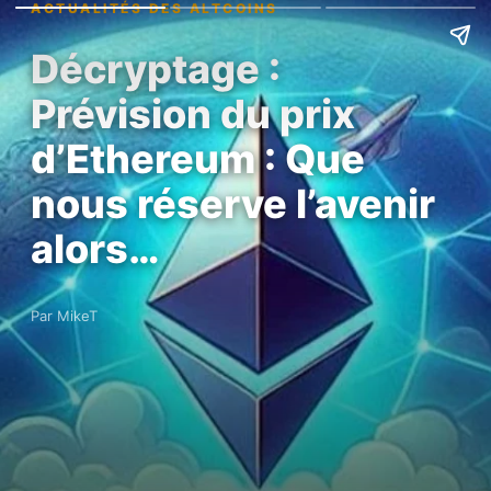
ACTUALITÉS DES ALTCOINS
Décryptage :
Prévision du prix
d’Ethereum : Que
nous réserve l’avenir
alors…
Par MikeT