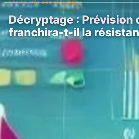
ACTUALITÉS DES ALTCOINS
Décryptage : Prévision 
franchira-t-il la résist
Par Pankaj K