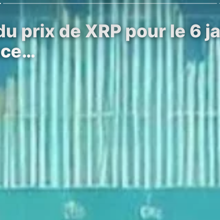
du prix de XRP pour le 6 j
ance…