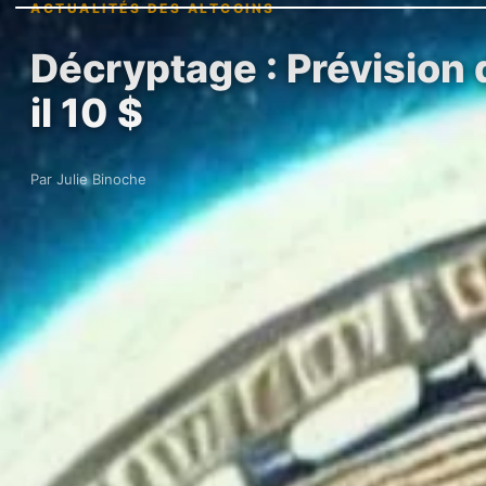
ACTUALITÉS DES ALTCOINS
Décryptage : Prévision 
il 10 $
Par Julie Binoche