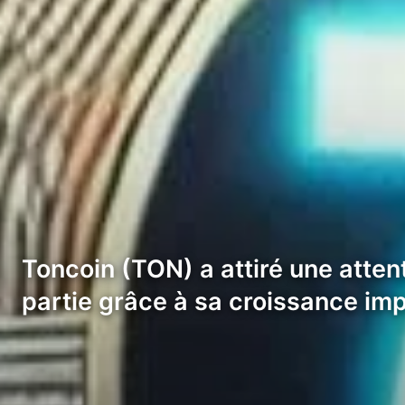
Toncoin (TON) a attiré une atte
partie grâce à sa croissance im