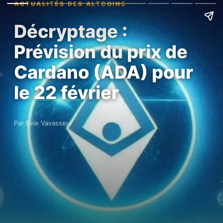
ACTUALITÉS DES ALTCOINS
Décryptage :
Prévision du prix de
Cardano (ADA) pour
le 22 février
Par Evie Vavasseur