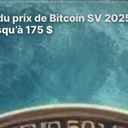
du prix de Bitcoin SV 20
squ’à 175 $