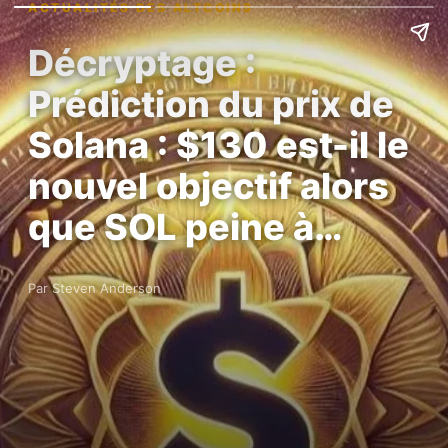
ACTUALITÉS DES ALTCOINS
Décryptage :
Prédiction du prix de
Solana : $130 est-il le
nouvel objectif alors
que SOL peine à…
Par Steven Anderson