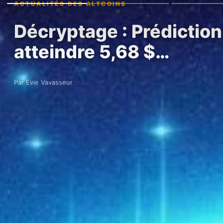
ACTUALITÉS DES ALTCOINS
Décryptage : Prédictio
atteindre 5,68 $…
Par Evie Vavasseur