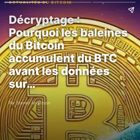
ACTUALITÉS DU BITCOIN
Décryptage :
Pourquoi les baleines
du Bitcoin
accumulent du BTC
avant les données
sur…
Par Steven Anderson