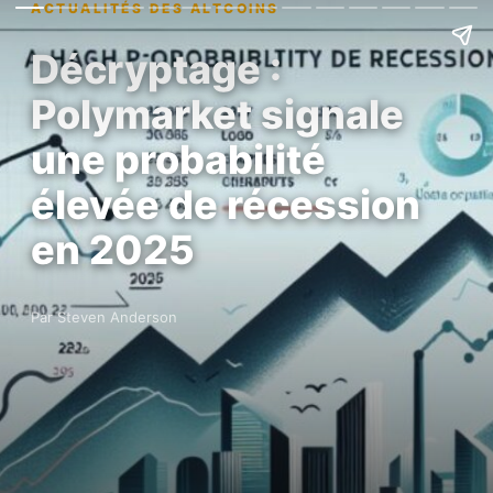
ACTUALITÉS DES ALTCOINS
Décryptage :
Polymarket signale
une probabilité
élevée de récession
en 2025
Par Steven Anderson