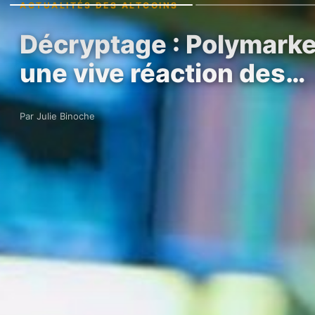
ACTUALITÉS DES ALTCOINS
Décryptage : Polymarket 
une vive réaction des…
Par Julie Binoche