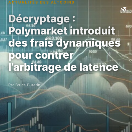
ACTUALITÉS DES ALTCOINS
Décryptage :
Polymarket introduit
des frais dynamiques
pour contrer
l’arbitrage de latence
Par Bruce Buterin