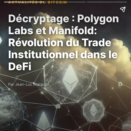
ACTUALITÉS DU BITCOIN
Décryptage : Polygon
Labs et Manifold:
Révolution du Trade
Institutionnel dans le
DeFi
Par Jean-Luc Maracon