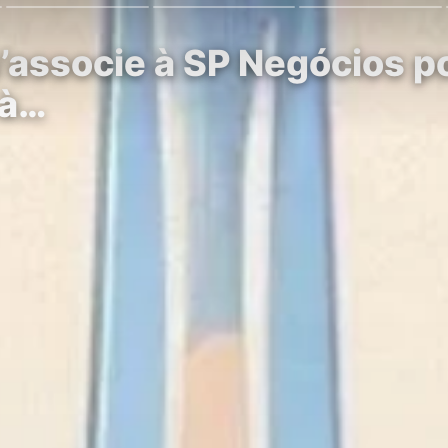
s’associe à SP Negócios 
 à…