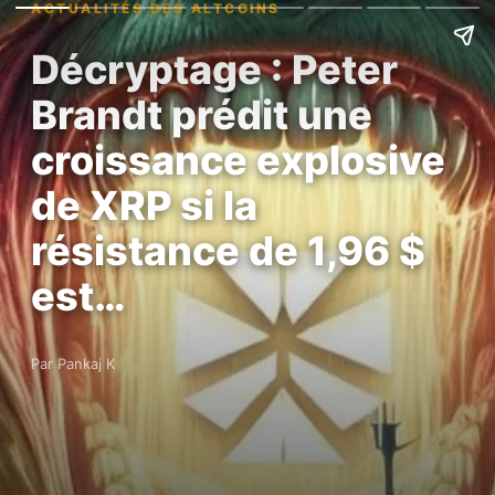
ACTUALITÉS DES ALTCOINS
Décryptage : Peter
Brandt prédit une
croissance explosive
de XRP si la
résistance de 1,96 $
est…
Par Pankaj K