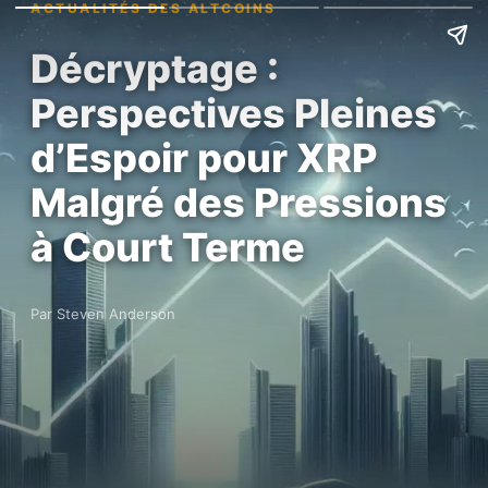
ACTUALITÉS DES ALTCOINS
Décryptage :
Perspectives Pleines
d’Espoir pour XRP
Malgré des Pressions
à Court Terme
Par Steven Anderson