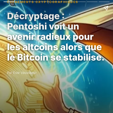
ÉVÉNEMENTS CRYPTOGRAPHIQUES
Décryptage :
Pentoshi voit un
avenir radieux pour
les altcoins alors que
le Bitcoin se stabilise.
Par Evie Vavasseur