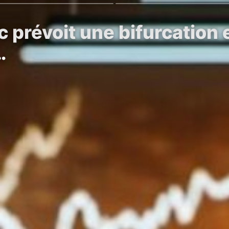
c prévoit une bifurcation
…