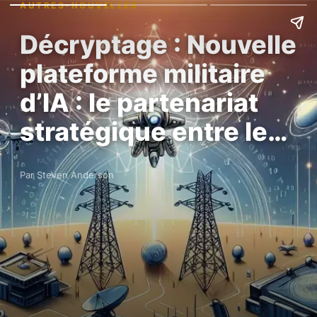
AUTRES-NOUVELLES
Décryptage : Nouvelle
plateforme militaire
d’IA : le partenariat
stratégique entre le…
Par Steven Anderson