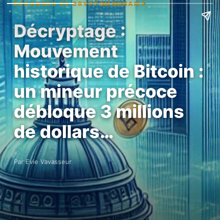
ÉCHANGES DE CRYPTOMONNAIES
Décryptage :
Mouvement
historique de Bitcoin :
un mineur précoce
débloque 3 millions
de dollars…
Par Evie Vavasseur