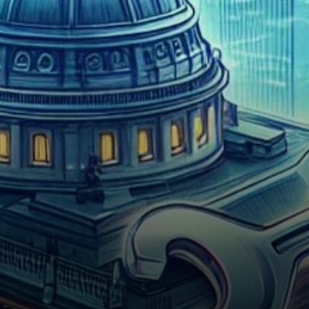
mineur précoce a agité les
eaux numériques en
déplaçant…