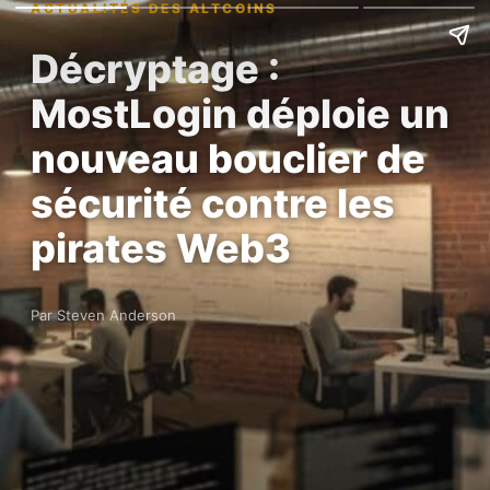
ACTUALITÉS DES ALTCOINS
Décryptage :
MostLogin déploie un
nouveau bouclier de
sécurité contre les
pirates Web3
Par Steven Anderson