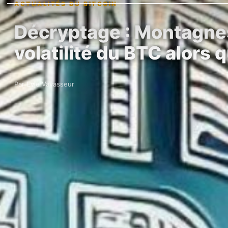
ACTUALITÉS DU BITCOIN
Décryptage : Montagnes 
volatilité du BTC alors
Par Evie Vavasseur