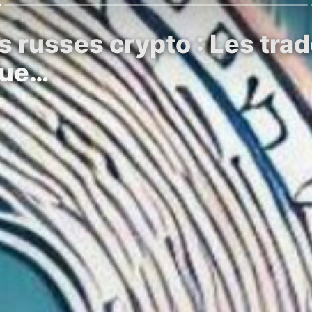
russes crypto : Les trade
 que…