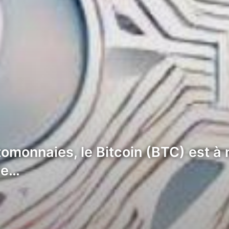
omonnaies, le Bitcoin (BTC) est à 
de…