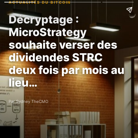
ACTUALITÉS DU BITCOIN
Décryptage :
MicroStrategy
souhaite verser des
dividendes STRC
deux fois par mois au
lieu…
Par Sydney TheCMO