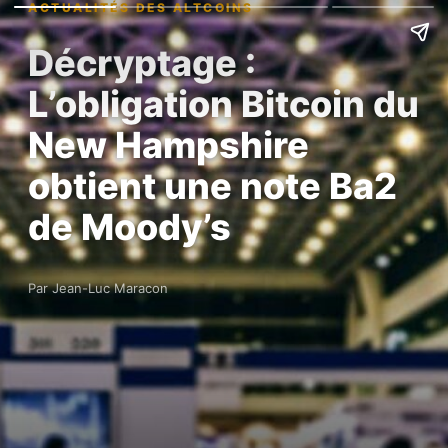
ACTUALITÉS DES ALTCOINS
Décryptage :
L’obligation Bitcoin du
New Hampshire
obtient une note Ba2
de Moody’s
Par Jean-Luc Maracon