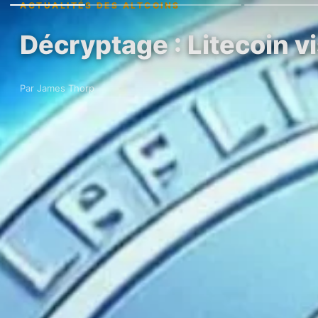
ACTUALITÉS DES ALTCOINS
Décryptage : Litecoin v
Par James Thorp