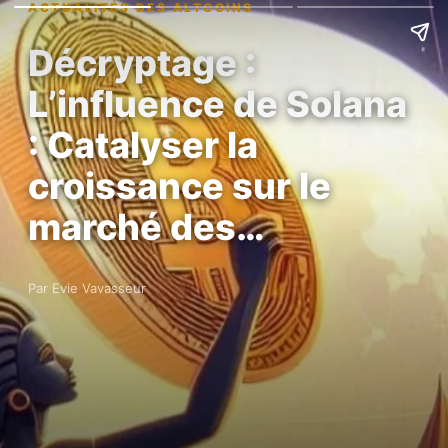
ACTUALITÉS DES ALTCOINS
Décryptage :
L’influence de Solana
: Catalyser la
croissance sur le
marché des…
Par Evie Vavasseur