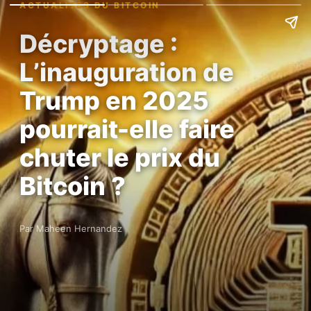
ACTUALITÉS DU BITCOIN
Décryptage :
L’inauguration de
Trump en 2025
pourrait-elle faire
chuter le prix du
Bitcoin ?
Par Maheen Hernandez