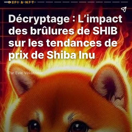
DEFI & NFT
Décryptage : L’impact
des brûlures de SHIB
sur les tendances de
prix de Shiba Inu
Par Evie Vavasseur