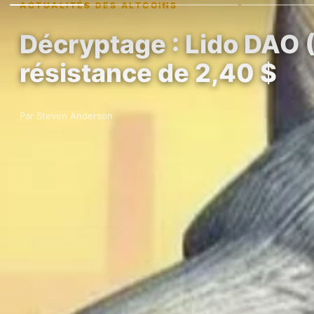
ACTUALITÉS DES ALTCOINS
Décryptage : Lido DAO (
résistance de 2,40 $
Par Steven Anderson