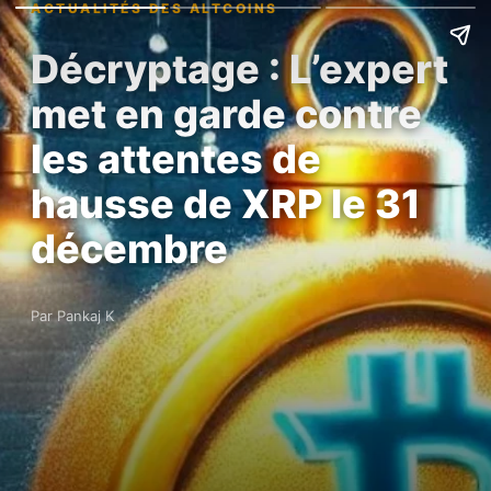
ACTUALITÉS DES ALTCOINS
Décryptage : L’expert
met en garde contre
les attentes de
hausse de XRP le 31
décembre
Par Pankaj K