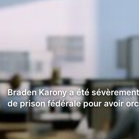
Braden Karony a été sévèrement
de prison fédérale pour avoir or