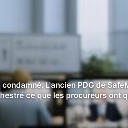
 condamné. L'ancien PDG de SafeM
chestré ce que les procureurs ont q