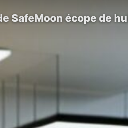
de SafeMoon écope de hui