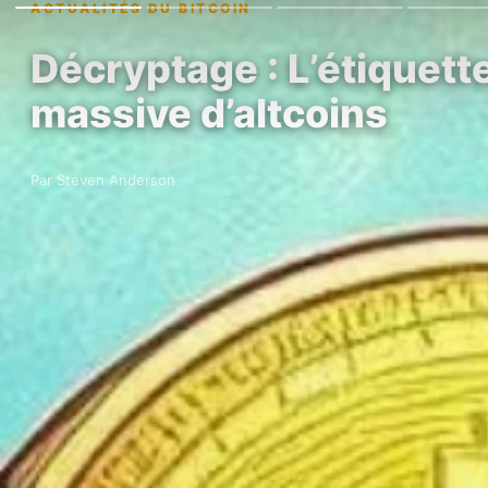
ACTUALITÉS DU BITCOIN
Décryptage : L’étiquett
massive d’altcoins
Par Steven Anderson