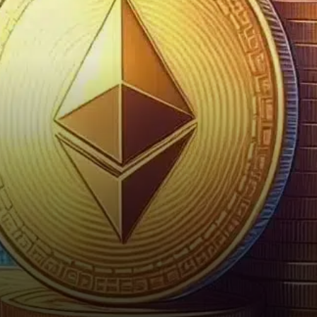
pour ETH se situe entre
3 358 $ et 3 875 $, où
s’accumulent…