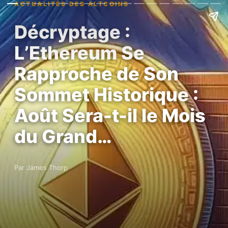
ACTUALITÉS DES ALTCOINS
Décryptage :
L’Ethereum Se
Rapproche de Son
Sommet Historique :
Août Sera-t-il le Mois
du Grand…
Par James Thorp