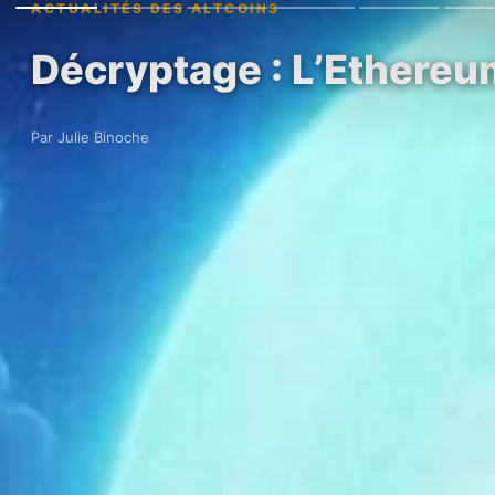
ACTUALITÉS DES ALTCOINS
Décryptage : L’Ethereum
Par Julie Binoche